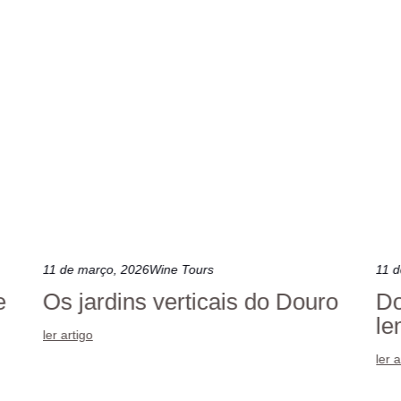
11 de março, 2026
Wine Tours
11 
e
Os jardins verticais do Douro
Do
le
ler artigo
ler 