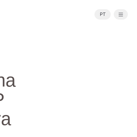
PT
EN
na
P
ra