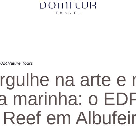
2024
Nature Tours
gulhe na arte e 
da marinha: o ED
 Reef em Albufei