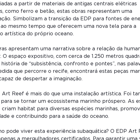
iadas a partir de materiais de antigas centrais elétricas
as, como ferro e betão, estas obras representam uma
ção. Simbolizam a transição da EDP para fontes de ene
, ao mesmo tempo que oferecem uma nova tela para a
o artística do próprio oceano.
uras apresentam uma narrativa sobre a relação da huma
 O espaço expositivo, com cerca de 1.250 metros quadr
história de “subsistência, confronto e pontes”, nas pala
edida que percorre o recife, encontrará estas peças mar
capaz de despertar a imaginação.
Art Reef é mais do que uma instalação artística. Foi 
 para se tornar um ecossistema marinho próspero. As e
 criam habitat para diversas espécies marinhas, promo
dade e contribuindo para a saúde do oceano.
o pode viver esta experiência subaquática? O EDP Art 
apenas a mergulhadores certificados. Para garantir uma v