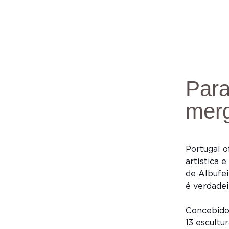
Para
mer
Portugal o
artística 
de Albufei
é verdadei
Concebido 
13 escultu