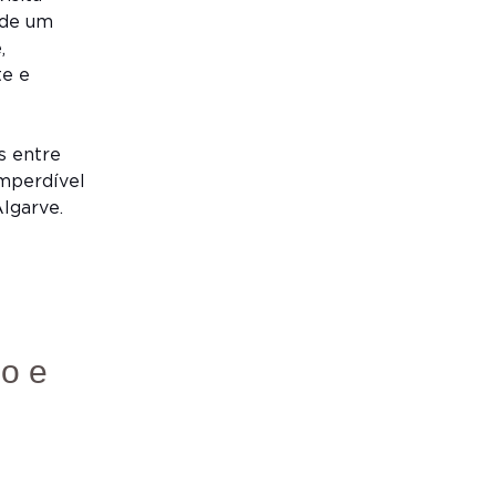
 de um
,
te e
s entre
imperdível
lgarve.
o e