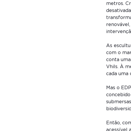
metros. Cr
desativad
transforma
renovável
intervençã
As escult
com o mar.
conta uma 
Vhils. À m
cada uma 
Mas o EDP 
concebido
submersas
biodiversi
Então, com
acessível 