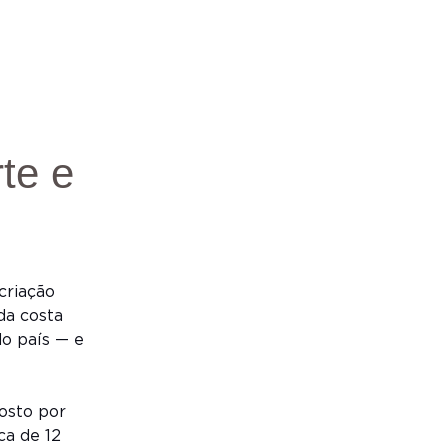
te e
criação
da costa
do país — e
osto por
ca de 12