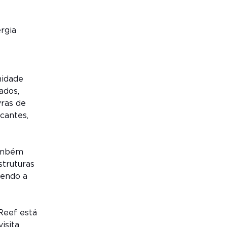
rgia
nidade
ados,
vras de
cantes,
também
struturas
vendo a
Reef está
isita