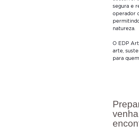
segura e r
operador q
permitindo
natureza.
O EDP Art 
arte, sust
para quem
Prepa
venha
encon