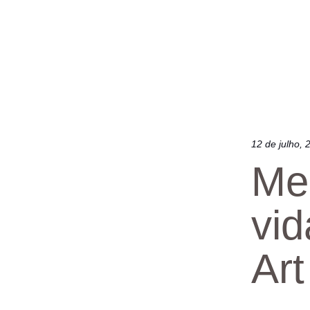
12 de julho, 
Mer
vi
Art