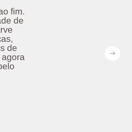
o fim.
ade de
rve
cas,
os de
 agora
belo