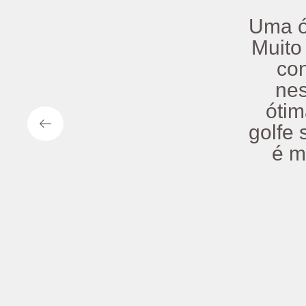
Uma ó
Muito
co
nes
ótim
golfe 
é m