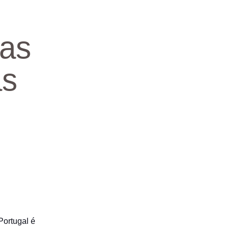
nas
as
Portugal é