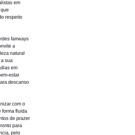
listas em
 que
do respeito
rdes fairways
nvite a
leza natural
 a sua
adias em
bem-estar
para descanso
nizar com o
e forma fluida
tos de prazer
pronto para
ncia, pelo