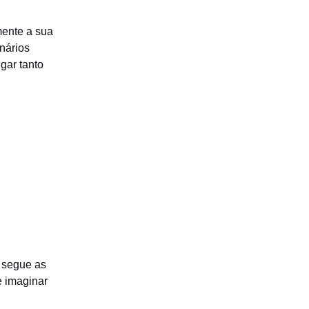
mente a sua
enários
gar tanto
 segue as
e imaginar