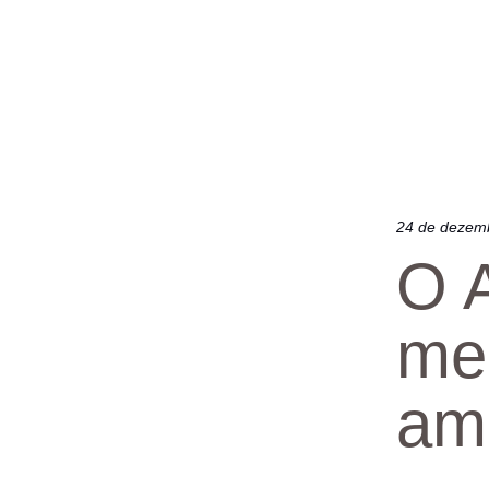
24 de dezem
O A
mel
am