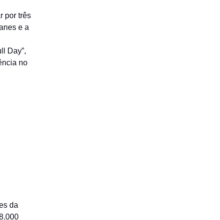
r por três
eanes e a
ll Day”,
ência no
es da
18.000