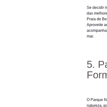
Se decidir i
das melhore
Praia de Be
Aproveite a
acompanhado
mar.
5. P
For
O Parque Na
natureza, p