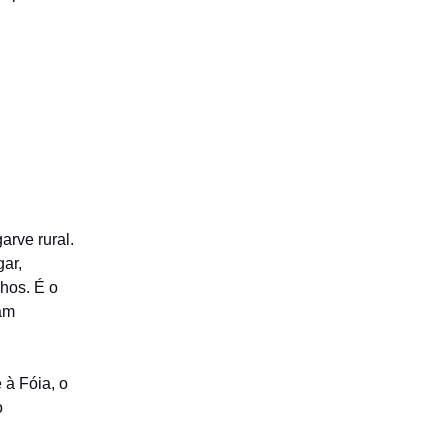
arve rural.
gar,
lhos. É o
ram
 à Fóia, o
o