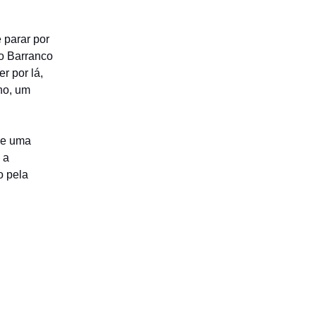
 parar por
 o Barranco
r por lá,
ho, um
 de uma
 a
o pela