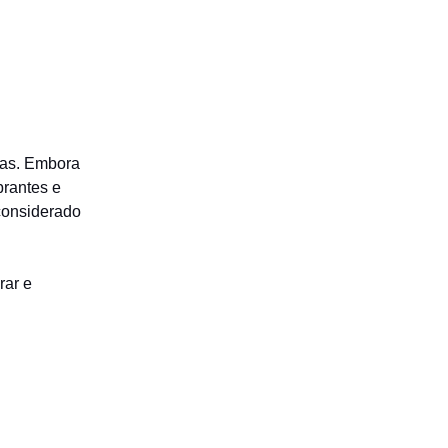
stas. Embora
brantes e
 considerado
rar e