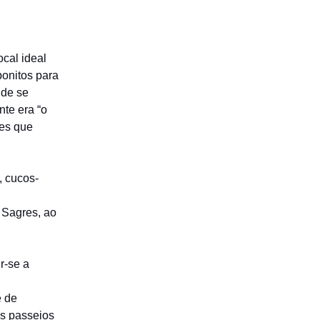
cal ideal
bonitos para
 de se
te era “o
ies que
, cucos-
 Sagres, ao
r-se a
e de
os passeios