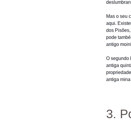
deslumbrant
Mas o seu c
aqui. Exist
dos Pisões,
pode també
antigo moi
O segundo l
antiga quint
propriedade
antiga mina
3. P