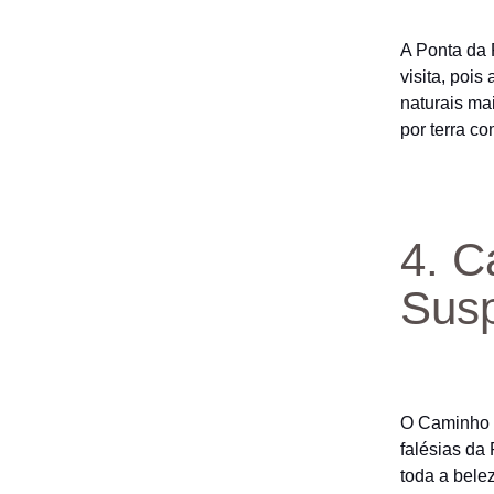
A Ponta da 
visita, pois
naturais ma
por terra c
4. C
Sus
O Caminho 
falésias da
toda a belez