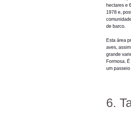
hectares e 
1978 e, pos
comunidade
de barco.
Esta área p
aves, assim
grande vari
Formosa. É 
um passeio 
6. T