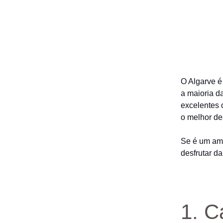
O Algarve é
a maioria d
excelentes 
o melhor de
Se é um ama
desfrutar da
1. C