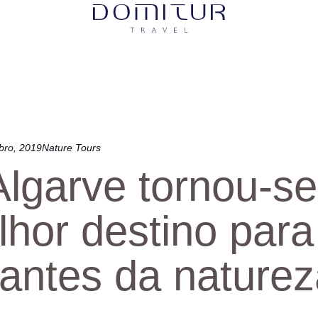
bro, 2019
Nature Tours
lgarve tornou-se
hor destino para
antes da naturez