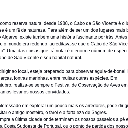
 como reserva natural desde 1988, o Cabo de São Vicente é o lo
r se é um fã da natureza. Para além de ser um dos lugares mais 
 Algarve, existe também uma história fascinante por trás. Antes
e o mundo era redondo, acreditava-se que o Cabo de São Vicen
o”. Uma das coisas que irá notar é o enorme número de espéc
bo de São Vicente o seu habitat natural.
irigir ao local, esteja preparado para observar águia-de-bonelli
arças, lontras marinhas, entre muitas outras espécies. Em
tubro, realiza-se sempre o Festival de Observação de Aves em
amos levar os nossos convidados.
interessado em explorar um pouco mais os arredores, pode dirigi
itar o antigo mosteiro, o farol e a fortaleza de Sagres.
mpre a última cidade onde terminam os nossos passeios a pé 
ela Costa Sudoeste de Portugal, ou o ponto de partida dos noss