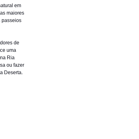
natural em
 as maiores
 passeios
adores de
rece uma
 na Ria
sa ou fazer
a Deserta.