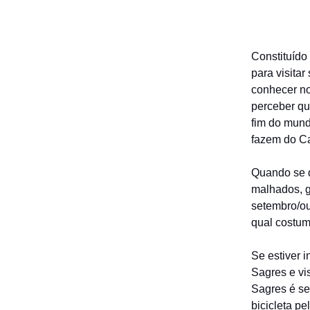
Constituído
para visita
conhecer no
perceber qu
fim do mund
fazem do Ca
Quando se d
malhados, g
setembro/ou
qual costum
Se estiver 
Sagres e vis
Sagres é se
bicicleta p