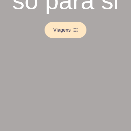
só para si
Viagens