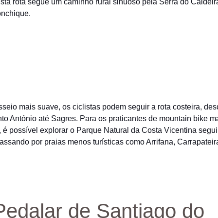
Esta rota segue um caminho rural sinuoso pela Serra do Caldeir
onchique.
seio mais suave, os ciclistas podem seguir a rota costeira, des
to António até Sagres. Para os praticantes de mountain bike m
, é possível explorar o Parque Natural da Costa Vicentina segu
passando por praias menos turísticas como Arrifana, Carrapateir
Pedalar de Santiago do