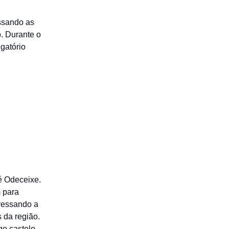
ssando as
. Durante o
gatório
é Odeceixe.
m para
avessando a
 da região.
go castelo,