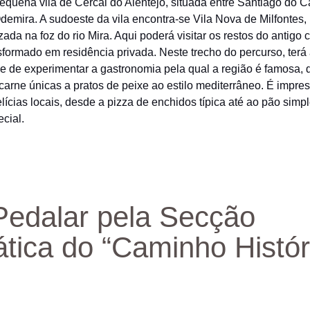
pequena vila de Cercal do Alentejo, situada entre Santiago do 
demira. A sudoeste da vila encontra-se Vila Nova de Milfontes
izada na foz do rio Mira. Aqui poderá visitar os restos do antigo 
sformado em residência privada. Neste trecho do percurso, terá
e de experimentar a gastronomia pela qual a região é famosa,
 carne únicas a pratos de peixe ao estilo mediterrâneo. É impres
elícias locais, desde a pizza de enchidos típica até ao pão simp
ecial.
Pedalar pela Secção
tica do “Caminho Histór