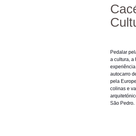
Cacé
Cult
Pedalar pel
a cultura, a
experiência
autocarro de
pela Europe
colinas e v
arquitetóni
São Pedro.