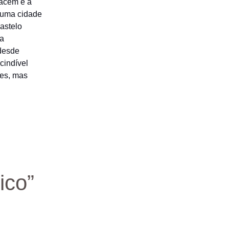
Cacém e a
, uma cidade
castelo
 a
 desde
cindível
les, mas
ico”