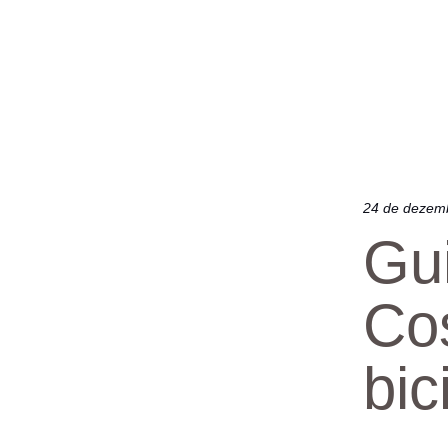
24 de dezem
Gui
Cos
bic