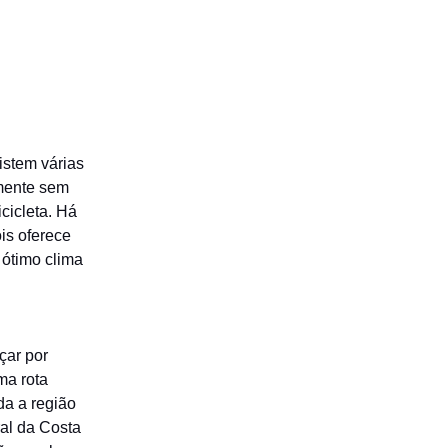
istem várias
amente sem
icicleta. Há
is oferece
 ótimo clima
çar por
ma rota
da a região
al da Costa