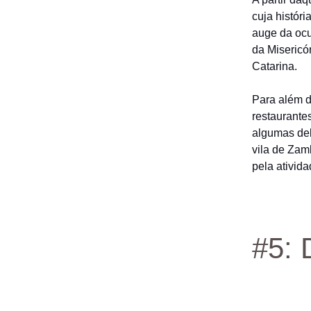
cuja histór
auge da ocu
da Misericó
Catarina.
Para além d
restaurante
algumas del
vila de Zam
pela ativida
#5: 