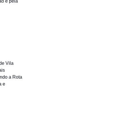
ão e pela
de Vila
ais
indo a Rota
a e