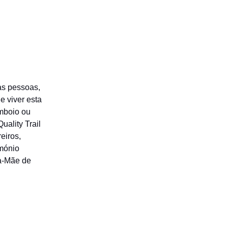
 as pessoas,
e viver esta
mboio ou
uality Trail
eiros,
imónio
la-Mãe de