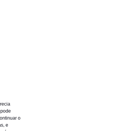
recia
, pode
continuar o
s, e