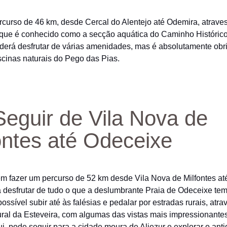
curso de 46 km, desde Cercal do Alentejo até Odemira, atrave
 que é conhecido como a secção aquática do Caminho Histórico
derá desfrutar de várias amenidades, mas é absolutamente obri
iscinas naturais do Pego das Pias.
Seguir de Vila Nova de
ontes até Odeceixe
 fazer um percurso de 52 km desde Vila Nova de Milfontes at
 desfrutar de tudo o que a deslumbrante Praia de Odeceixe te
possível subir até às falésias e pedalar por estradas rurais, atr
ural da Esteveira, com algumas das vistas mais impressionantes
ui, pode seguir para a cidade moura de Aljezur e explorar o anti