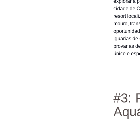
explorar a 
cidade de O
resort local
mouro, tran
oportunidad
iguarias de
provar as d
único e esp
#3: 
Aquá