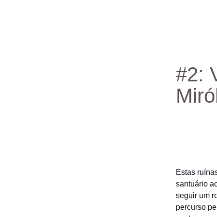
#2: 
Miró
Estas ruína
santuário a
seguir um ro
percurso pe