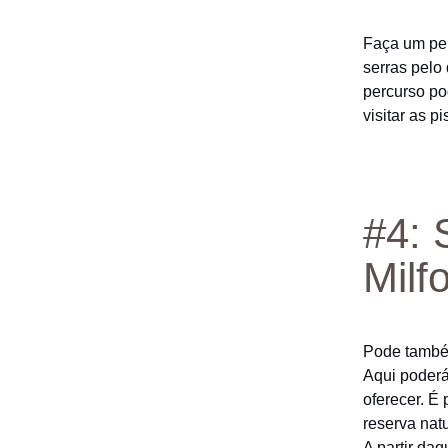
Faça um per
serras pelo
percurso po
visitar as p
#4: 
Milf
Pode também
Aqui poderá
oferecer. É 
reserva nat
A partir daq