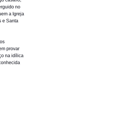
erguido no
uem a Igreja
s e Santa
tos
sem provar
o na idílica
 conhecida