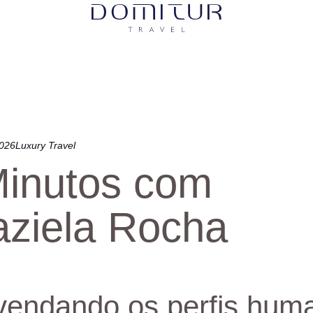
2026
Luxury Travel
Minutos com
aziela Rocha
endando os perfis hum