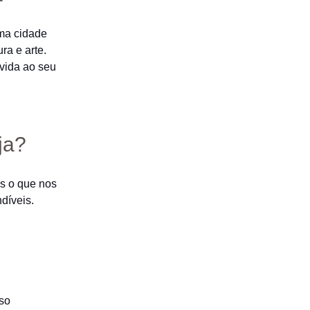
uma cidade
ra e arte.
 vida ao seu
ja?
s o que nos
díveis.
oso