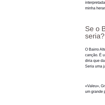
interpretad
minha heran
Se o B
seria?
O Bairro Al
canção. É u
diria que d
Seria uma j
«Valeu», Gr
um grande p