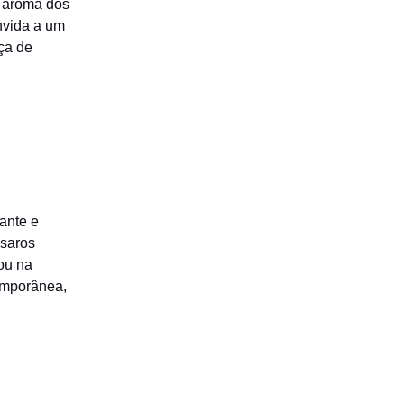
O aroma dos
nvida a um
ça de
gante e
ssaros
ou na
emporânea,