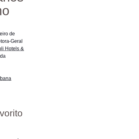
mo
eiro de
tora-Geral
oli Hotels &
ida
bana
vorito