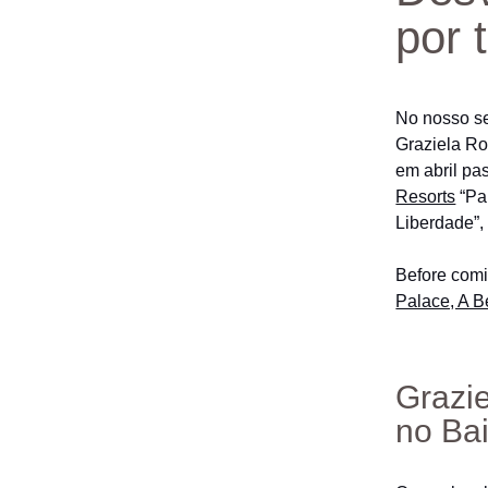
por 
No nosso se
Graziela Ro
em abril pa
Resorts
“Pal
Liberdade”,
Before comi
Palace, A 
Grazie
no Bai