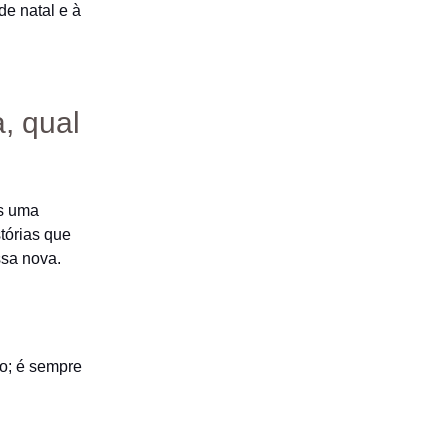
de natal e à
, qual
as uma
stórias que
ssa nova.
o; é sempre