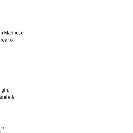
m Madrid, é
rear o
 gin,
adela à
a”