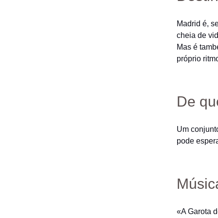
Madrid é, s
cheia de vid
Mas é també
próprio ritm
De qu
Um conjunt
pode espera
Música
«A Garota d