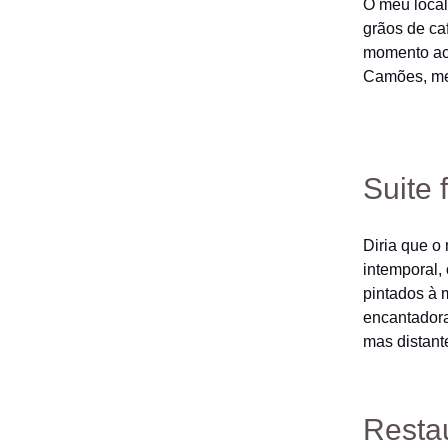
O meu local
grãos de ca
momento aco
Camões, mes
Suite 
Diria que o
intemporal,
pintados à 
encantadora
mas distant
Restau